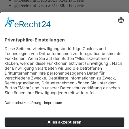
Hotel tenHoopen • Restaurant Deele
Zum Kurgarten 24 | 34414 Warburg-Germete | Telefon
+49 5641
8483
oder
+49 5641 78890
Diese E-Mail-Adresse ist vor Spambots geschützt! Zur Anzeige
muss JavaScript eingeschaltet sein.
|
www.hotel-tenHoopen.de
Cookie-Einstellungen anpassen
Kontakt
Impressum
Datenschutz
AGB