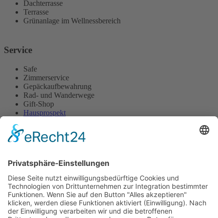
Dachterrasse
Terrasse
Grünanlage im Wellnessbereich
Service
Safe
Zimmerservice
Gepäckaufbewahrung
Rad- und Wanderwege
Gift-Shop
Hausprospekt
Informations-Flyer
Hotel tenHoopen • Restaurant Deele
Zum Kurgarten 24 | 34414 Warburg-Germete | Telefon
+49 5641