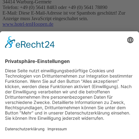
34414 Warburg-Germete
Telefon: +49 (0) 5641 8483 oder +49 (0) 5641 78890
E-Mail:
Diese E-Mail-Adresse ist vor Spambots geschützt! Zur
Anzeige muss JavaScript eingeschaltet sein.
www.hotel-tenHoopen.de
Hotel tenHoopen • Restaurant Deele
Zum Kurgarten 24 | 34414 Warburg-Germete | Telefon
+49 5641
8483
oder
+49 5641 78890
Diese E-Mail-Adresse ist vor Spambots geschützt! Zur Anzeige
muss JavaScript eingeschaltet sein.
|
www.hotel-tenHoopen.de
Cookie-Einstellungen anpassen
Kontakt