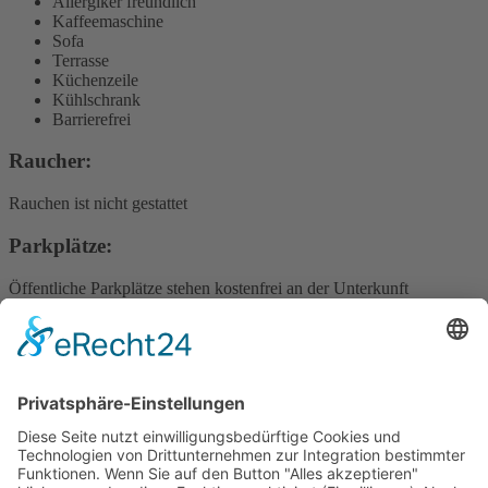
Allergiker freundlich
Kaffeemaschine
Sofa
Terrasse
Küchenzeile
Kühlschrank
Barrierefrei
Raucher: ​
Rauchen ist nicht gestattet
Parkplätze: ​
Öffentliche Parkplätze stehen kostenfrei an der Unterkunft
(Reservierung ist nicht erforderlich) zur Verfügung.
Hotel tenHoopen • Restaurant Deele