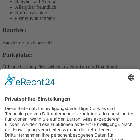
Babybett auf Anfrage
Allergiker freundlich
Kaffeemaschine
kleiner Kühlschrank
Raucher: ​
Rauchen ist nicht gestattet
Parkplätze: ​
Öffentliche Parkplätze stehen kostenfrei an der Unterkunft
(Reservierung ist nicht erforderlich) zur Verfügung.
Hotel tenHoopen • Restaurant Deele
Zum Kurgarten 24 | 34414 Warburg-Germete | Telefon
+49 5641
8483
oder
+49 5641 78890